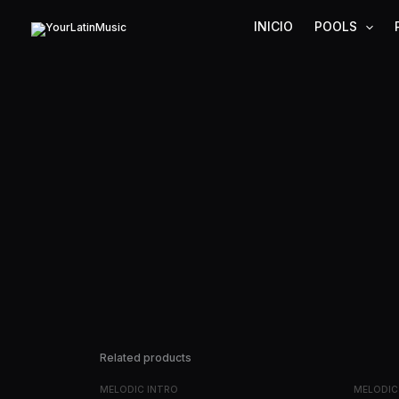
Ir
INICIO
POOLS
al
contenido
Related products
MELODIC INTRO
MELODIC