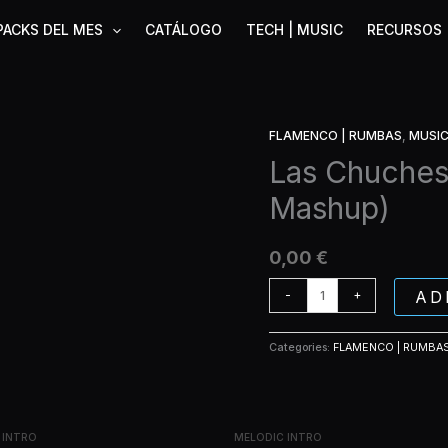
PACKS DEL MES
CATÁLOGO
TECH | MUSIC
RECURSOS
FLAMENCO | RUMBAS
,
MUSI
Las
Chuches
Las Chuches
-
Mashup)
Como
Vengo
(Live
0,00
€
Mashup)
quantity
AD
-
+
Categories:
FLAMENCO | RUMBA
 INTRO
MELODIC INTRO