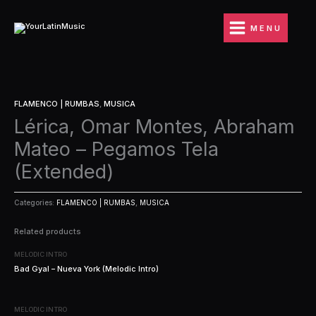
Ir
al
MENU
contenido
FLAMENCO | RUMBAS
,
MUSICA
Lérica, Omar Montes, Abraham
Mateo – Pegamos Tela
(Extended)
Categories:
FLAMENCO | RUMBAS
,
MUSICA
Related products
MELODIC INTRO
Bad Gyal – Nueva York (Melodic Intro)
MELODIC INTRO