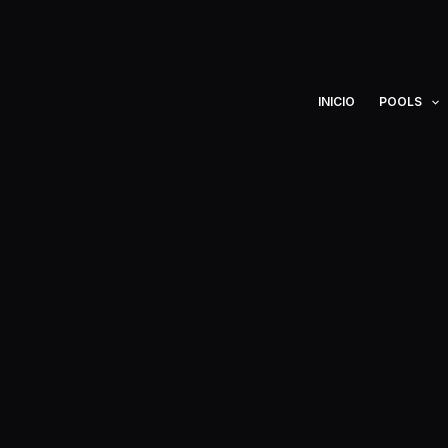
Ir
al
contenido
INICIO
POOLS