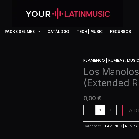
PACKS DEL MES
CATÁLOGO
TECH | MUSIC
RECURSOS
FLAMENCO | RUMBAS
,
MUSI
Los
Manolos
Los Manolos 
-
(Extended R
All
my
loving
0,00
€
(Extended
Rumbaton
AD
-
+
Edit)
quantity
Categories:
FLAMENCO | RUMBA