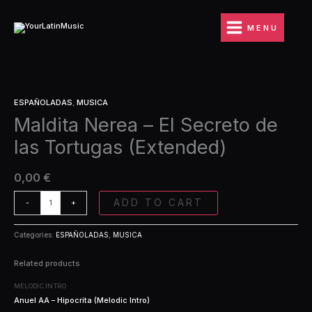
Ir
El
al
Secreto
MENU
contenido
de
las
Tortugas
(Extended)
Maldita
quantity
ESPAÑOLADAS
,
MUSICA
Nerea
Maldita Nerea – El Secreto de
-
El
las Tortugas (Extended)
Secreto
de
las
0,00
€
Tortugas
(Extended)
ADD TO CART
-
+
quantity
Categories:
ESPAÑOLADAS
,
MUSICA
Related products
MELODIC INTRO
Anuel AA – Hipocrita (Melodic Intro)