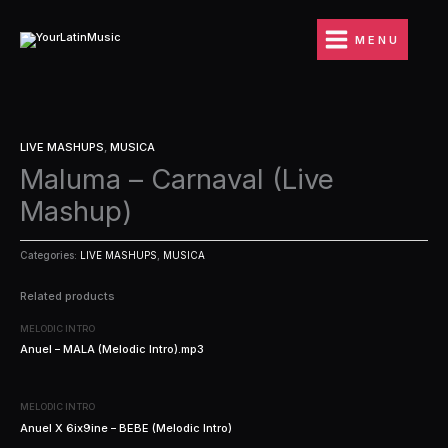
Ir
al
MENU
contenido
LIVE MASHUPS
,
MUSICA
Maluma – Carnaval (Live
Mashup)
Categories:
LIVE MASHUPS
,
MUSICA
Related products
MELODIC INTRO
Anuel – MALA (Melodic Intro).mp3
MELODIC INTRO
Anuel X 6ix9ine – BEBE (Melodic Intro)