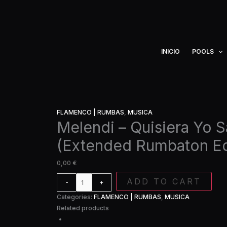
Ir
Melendi
al
-
contenido
Quisiera
Yo
Saber
INICIO
POOLS
(Extended
Rumbaton
Edit)mp3
quantity
FLAMENCO | RUMBAS
,
MUSICA
Melendi – Quisiera Yo 
(Extended Rumbaton E
0,00
€
ADD TO CART
-
+
Categories:
FLAMENCO | RUMBAS
,
MUSICA
Related products