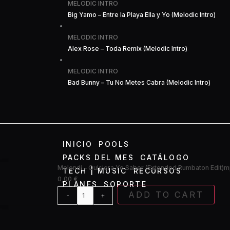
MELODIC INTRO
Big Yamo – Entre la Playa Ella y Yo (Melodic Intro)
MELODIC INTRO
Alex Rose – Toda Remix (Melodic Intro)
MELODIC INTRO
Bad Bunny – Tu No Metes Cabra (Melodic Intro)
INICIO
POOLS
PACKS DEL MES
CATÁLOGO
Melendi
Melendi – Quisiera Yo Saber (Extended Rumbaton Edit)
TECH | MUSIC
RECURSOS
-
0,00
€
PLANES
SOPORTE
Quisiera
ADD TO CART
-
+
Yo
Saber
(Extended