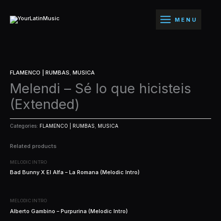
Ir
al
MENU
contenido
FLAMENCO | RUMBAS
,
MUSICA
Melendi – Sé lo que hicisteis
(Extended)
Categories:
FLAMENCO | RUMBAS
,
MUSICA
Related products
MELODIC INTRO
Bad Bunny X El Alfa – La Romana (Melodic Intro)
MELODIC INTRO
Alberto Gambino – Purpurina (Melodic Intro)