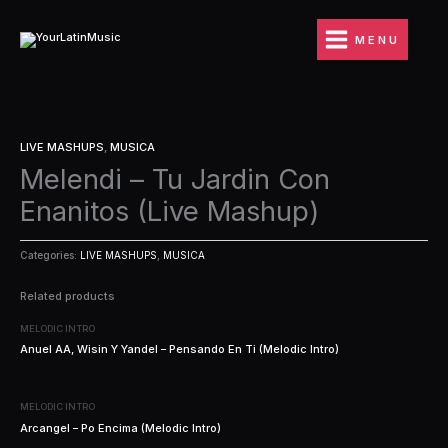
Ir
al
MENU
contenido
LIVE MASHUPS
,
MUSICA
Melendi – Tu Jardin Con
Enanitos (Live Mashup)
Categories:
LIVE MASHUPS
,
MUSICA
Related products
MELODIC INTRO
Anuel AA, Wisin Y Yandel – Pensando En Ti (Melodic Intro)
MELODIC INTRO
Arcangel – Po Encima (Melodic Intro)