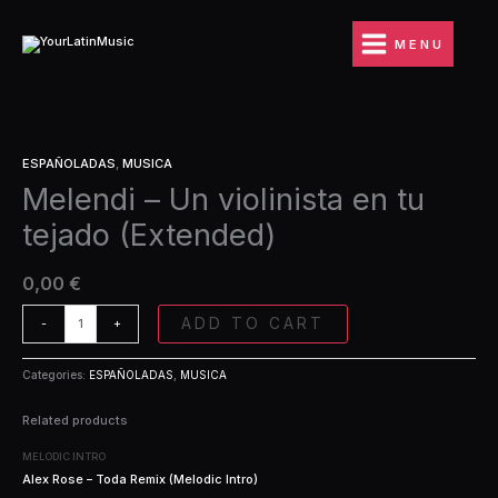
Ir
violinista
al
en
MENU
contenido
tu
tejado
(Extended)
quantity
Melendi
ESPAÑOLADAS
,
MUSICA
-
Melendi – Un violinista en tu
Un
violinista
tejado (Extended)
en
tu
tejado
0,00
€
(Extended)
quantity
ADD TO CART
-
+
Categories:
ESPAÑOLADAS
,
MUSICA
Related products
MELODIC INTRO
Alex Rose – Toda Remix (Melodic Intro)