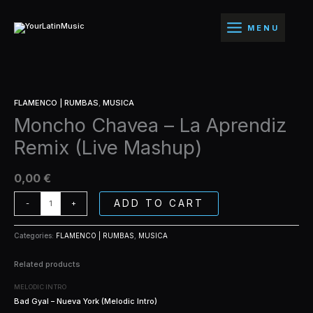
Ir
La
al
Aprendiz
MENU
contenido
Remix
(Live
Mashup)
quantity
Moncho
FLAMENCO | RUMBAS
,
MUSICA
Chavea
Moncho Chavea – La Aprendiz
-
La
Remix (Live Mashup)
Aprendiz
Remix
(Live
0,00
€
Mashup)
quantity
ADD TO CART
-
+
Categories:
FLAMENCO | RUMBAS
,
MUSICA
Related products
MELODIC INTRO
Bad Gyal – Nueva York (Melodic Intro)