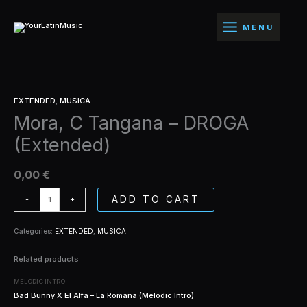
Ir
-
al
DROGA
MENU
contenido
(Extended)
quantity
Mora,
EXTENDED
,
MUSICA
C
Mora, C Tangana – DROGA
Tangana
-
(Extended)
DROGA
(Extended)
quantity
0,00
€
ADD TO CART
-
+
Categories:
EXTENDED
,
MUSICA
Related products
MELODIC INTRO
Bad Bunny X El Alfa – La Romana (Melodic Intro)