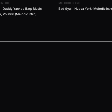
 INTRO
MELODIC INTRO
p – Daddy Yankee Bzrp Music
Bad Gyal – Nueva York (Melodic Intr
, Vol 066 (Melodic Intro)