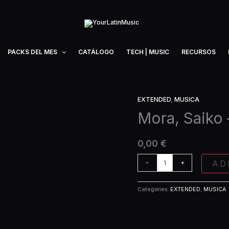
PACKS DEL MES
CATÁLOGO
TECH | MUSIC
RECURSOS
EXTENDED
,
MUSICA
Mora,
Saiko
Mora, Saiko 
-
Reina
0,00
€
(Extended)
quantity
AD
-
+
Categories:
EXTENDED
,
MUSICA