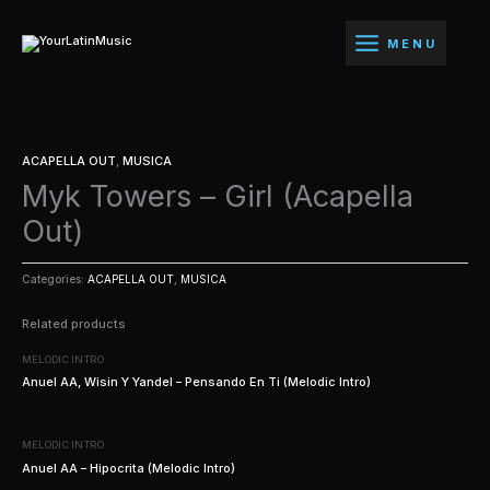
Ir
al
MENU
contenido
ACAPELLA OUT
,
MUSICA
Myk Towers – Girl (Acapella
Out)
Categories:
ACAPELLA OUT
,
MUSICA
Related products
MELODIC INTRO
Anuel AA, Wisin Y Yandel – Pensando En Ti (Melodic Intro)
MELODIC INTRO
Anuel AA – Hipocrita (Melodic Intro)