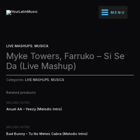
Ir
al
MENU
contenido
LIVE MASHUPS
,
MUSICA
Myke Towers, Farruko – Si Se
Da (Live Mashup)
Categories:
LIVE MASHUPS
,
MUSICA
Related products
MELODIC INTRO
Anuel AA – Yeezy (Melodic Intro)
MELODIC INTRO
Bad Bunny – Tu No Metes Cabra (Melodic Intro)