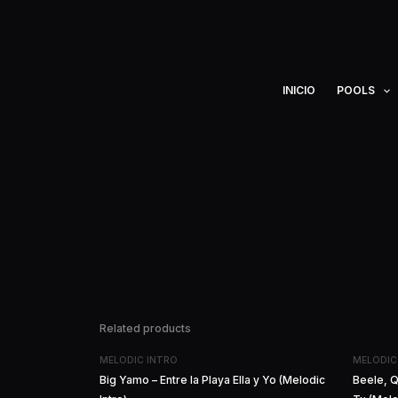
Ir
al
contenido
INICIO
POOLS
Related products
MELODIC INTRO
MELODIC
Big Yamo – Entre la Playa Ella y Yo (Melodic
Beele, 