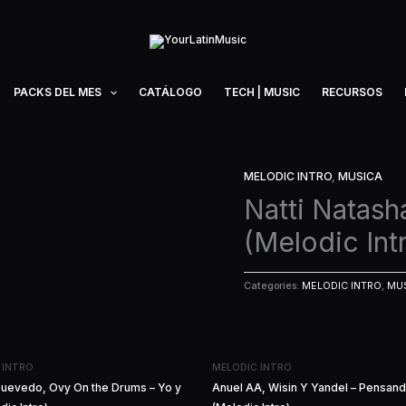
PACKS DEL MES
CATÁLOGO
TECH | MUSIC
RECURSOS
MELODIC INTRO
,
MUSICA
Natti Natash
(Melodic Int
Categories:
MELODIC INTRO
,
MU
 INTRO
MELODIC INTRO
Quevedo, Ovy On the Drums – Yo y
Anuel AA, Wisin Y Yandel – Pensand