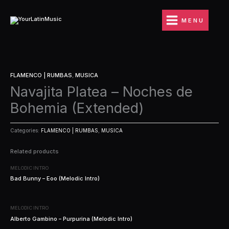
Ir
al
MENU
contenido
FLAMENCO | RUMBAS
,
MUSICA
Navajita Platea – Noches de
Bohemia (Extended)
Categories:
FLAMENCO | RUMBAS
,
MUSICA
Related products
MELODIC INTRO
Bad Bunny – Eoo (Melodic Intro)
MELODIC INTRO
Alberto Gambino – Purpurina (Melodic Intro)