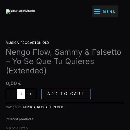
Ir
&
al
Falsetto
MENU
contenido
-
Yo
Se
Que
Ñengo
Tu
MUSICA
,
REGGAETON OLD
Flow,
Quieres
Ñengo Flow, Sammy & Falsetto
Sammy
(Extended)
&
quantity
– Yo Se Que Tu Quieres
Falsetto
-
(Extended)
Yo
Se
0,00
€
Que
Tu
ADD TO CART
-
+
Quieres
(Extended)
quantity
Categories:
MUSICA
,
REGGAETON OLD
Related products
MELODIC INTRO