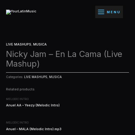
Ir
al
MENU
contenido
LIVE MASHUPS
,
MUSICA
Nicky Jam – En La Cama (Live
Mashup)
Categories:
LIVE MASHUPS
,
MUSICA
Related products
MELODIC INTRO
Anuel AA – Yeezy (Melodic Intro)
MELODIC INTRO
Anuel – MALA (Melodic Intro).mp3