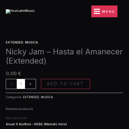
Ir
Hasta
al
el
MENU
contenido
Amanecer
(Extended)
quantity
Nicky
EXTENDED
,
MUSICA
Jam
Nicky Jam – Hasta el Amanecer
-
Hasta
(Extended)
el
Amanecer
(Extended)
0,00
€
quantity
ADD TO CART
-
+
Categories:
EXTENDED
,
MUSICA
Related products
MELODIC INTRO
Anuel X 6ix9ine – BEBE (Melodic Intro)