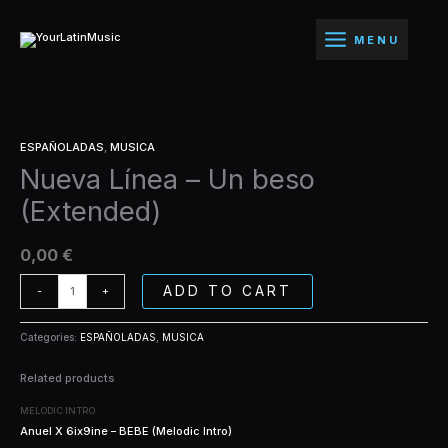
Ir
Un
al
beso
MENU
contenido
(Extended)
quantity
Nueva
ESPAÑOLADAS
,
MUSICA
Línea
Nueva Línea – Un beso
-
Un
(Extended)
beso
(Extended)
quantity
0,00
€
ADD TO CART
-
+
Categories:
ESPAÑOLADAS
,
MUSICA
Related products
MELODIC INTRO
Anuel X 6ix9ine – BEBE (Melodic Intro)