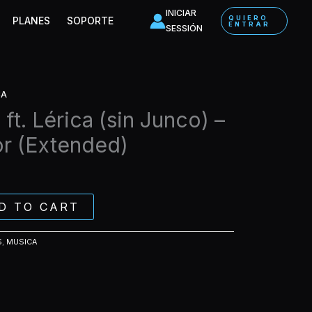
Lérica
INICIAR
QUIERO
PLANES
SOPORTE
ENTRAR
(sin
SESSIÓN
Junco)
-
Hola,
mi
CA
amor
t. Lérica (sin Junco) –
(Extended)
quantity
or (Extended)
D TO CART
S
,
MUSICA