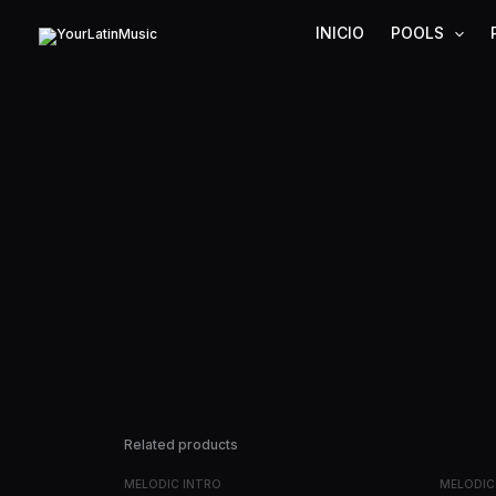
Ir
INICIO
POOLS
al
contenido
Related products
MELODIC INTRO
MELODIC