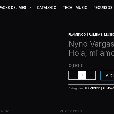
PACKS DEL MES
CATÁLOGO
TECH | MUSIC
RECURSOS
FLAMENCO | RUMBAS
,
MUSI
Nyno
Vargas
Nyno Vargas f
ft.
Hola, mi am
Lérica
(sin
Junco)
0,00
€
-
Hola,
AD
-
+
mi
amor
Categories:
FLAMENCO | RUMBA
(Extended)
quantity
 INTRO
MELODIC INTRO