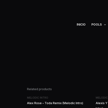
Ir
al
contenido
INICIO
POOLS
Related products
MELODIC INTRO
MELODIC
Alex Rose – Toda Remix (Melodic Intro)
Alexis Y