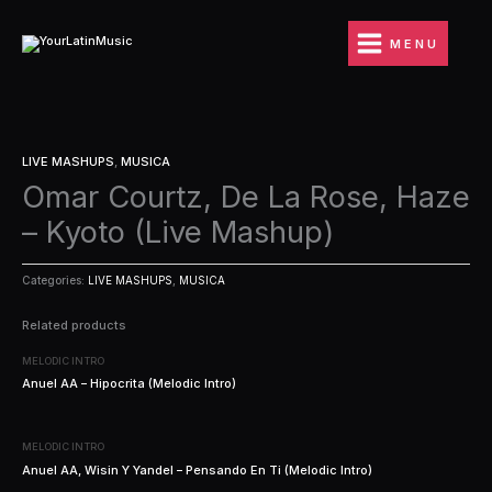
Ir
al
MENU
contenido
LIVE MASHUPS
,
MUSICA
Omar Courtz, De La Rose, Haze
– Kyoto (Live Mashup)
Categories:
LIVE MASHUPS
,
MUSICA
Related products
MELODIC INTRO
Anuel AA – Hipocrita (Melodic Intro)
MELODIC INTRO
Anuel AA, Wisin Y Yandel – Pensando En Ti (Melodic Intro)