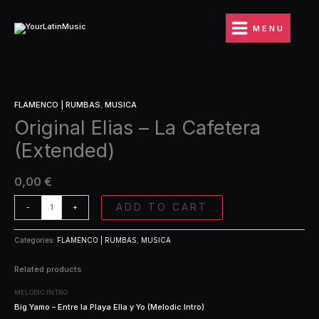
Ir
La
al
Cafetera
MENU
contenido
(Extended)
quantity
Original
FLAMENCO | RUMBAS
,
MUSICA
Elias
Original Elias – La Cafetera
-
La
(Extended)
Cafetera
(Extended)
quantity
0,00
€
ADD TO CART
-
+
Categories:
FLAMENCO | RUMBAS
,
MUSICA
Related products
MELODIC INTRO
Big Yamo – Entre la Playa Ella y Yo (Melodic Intro)