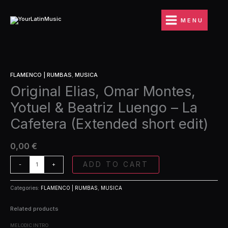
Ir
Montes,
al
Yotuel
MENU
contenido
&
Beatriz
Luengo
-
Original
La
FLAMENCO | RUMBAS
,
MUSICA
Elias,
Cafetera
Original Elias, Omar Montes,
Omar
(Extended
Montes,
short
Yotuel & Beatriz Luengo – La
Yotuel
edit)
&
quantity
Cafetera (Extended short edit)
Beatriz
Luengo
0,00
€
-
La
ADD TO CART
-
+
Cafetera
(Extended
short
Categories:
FLAMENCO | RUMBAS
,
MUSICA
edit)
quantity
Related products
MELODIC INTRO