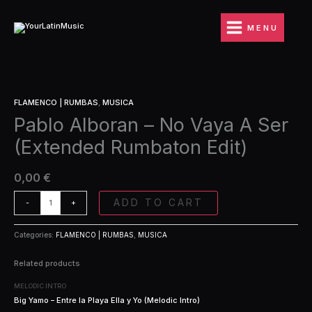
Ir
No
al
Vaya
MENU
contenido
A
Ser
(Extended
Rumbaton
Pablo
Edit)
FLAMENCO | RUMBAS
,
MUSICA
Alboran
quantity
Pablo Alboran – No Vaya A Ser
-
No
(Extended Rumbaton Edit)
Vaya
A
Ser
0,00
€
(Extended
Rumbaton
ADD TO CART
-
+
Edit)
quantity
Categories:
FLAMENCO | RUMBAS
,
MUSICA
Related products
MELODIC INTRO
Big Yamo – Entre la Playa Ella y Yo (Melodic Intro)