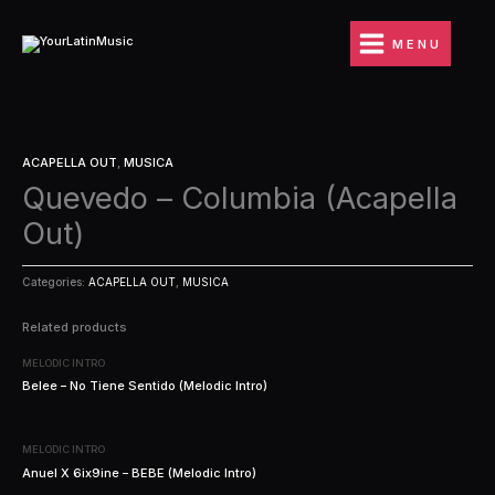
Ir
al
MENU
contenido
ACAPELLA OUT
,
MUSICA
Quevedo – Columbia (Acapella
Out)
Categories:
ACAPELLA OUT
,
MUSICA
Related products
MELODIC INTRO
Belee – No Tiene Sentido (Melodic Intro)
MELODIC INTRO
Anuel X 6ix9ine – BEBE (Melodic Intro)