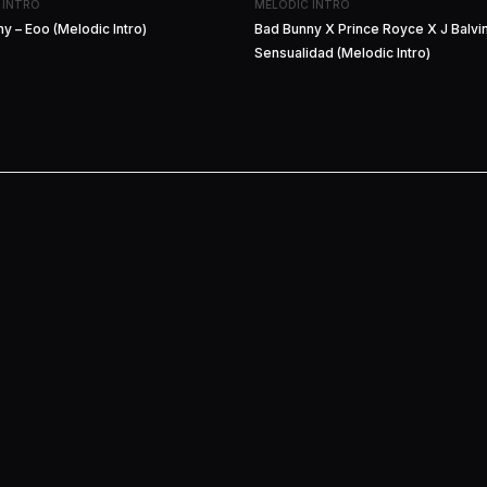
 INTRO
MELODIC INTRO
y – Eoo (Melodic Intro)
Bad Bunny X Prince Royce X J Balvin
Sensualidad (Melodic Intro)