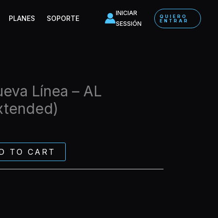
-
INICIAR
QUIERO
PLANES
SOPORTE
AL
ENTRAR
SESSIÓN
GOLPITO
(Extended)
quantity
eva Línea – AL
xtended)
D TO CART