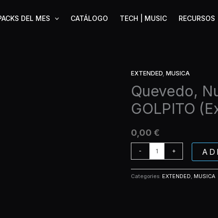
PACKS DEL MES
CATÁLOGO
TECH | MUSIC
RECURSOS
EXTENDED
,
MUSICA
Quevedo,
Nueva
Quevedo, Nu
Línea
GOLPITO (E
-
AL
GOLPITO
0,00
€
(Extended)
quantity
AD
-
+
Categories:
EXTENDED
,
MUSICA