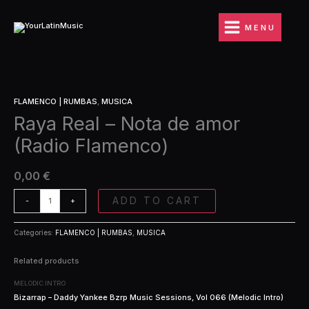
Ir
Nota
al
de
MENU
contenido
amor
(Radio
Flamenco)
quantity
Raya
FLAMENCO | RUMBAS
,
MUSICA
Real
Raya Real – Nota de amor
-
Nota
(Radio Flamenco)
de
amor
(Radio
0,00
€
Flamenco)
quantity
ADD TO CART
-
+
Categories:
FLAMENCO | RUMBAS
,
MUSICA
Related products
MELODIC INTRO
Bizarrap – Daddy Yankee Bzrp Music Sessions, Vol 066 (Melodic Intro)