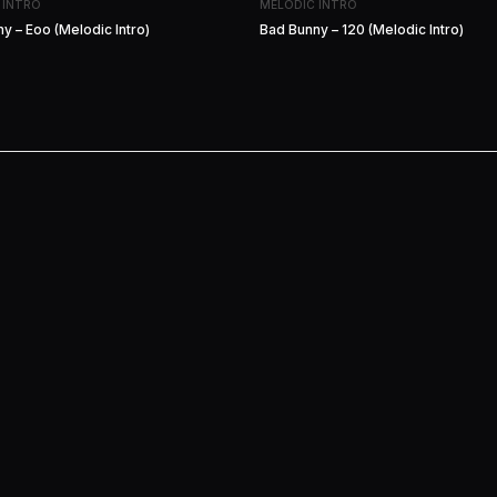
 INTRO
MELODIC INTRO
y – Eoo (Melodic Intro)
Bad Bunny – 120 (Melodic Intro)