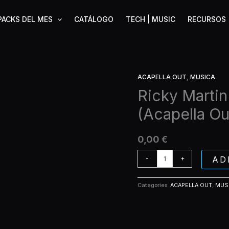
PACKS DEL MES
CATÁLOGO
TECH | MUSIC
RECURSOS
ACAPELLA OUT
,
MUSICA
Ricky
Martin
Ricky Martin
-
(Acapella Ou
La
Copa
De
0,00
€
La
Vida
AD
-
+
(Acapella
Out)
Categories:
ACAPELLA OUT
,
MUS
quantity