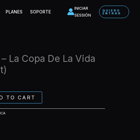
La
INICIAR
QUIERO
PLANES
SOPORTE
Copa
ENTRAR
SESSIÓN
De
La
Vida
(Acapella
Out)
quantity
 – La Copa De La Vida
t)
D TO CART
ICA