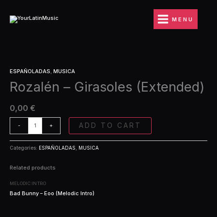
Ir
(Extended)
al
quantity
MENU
contenido
Rozalén
ESPAÑOLADAS
,
MUSICA
-
Rozalén – Girasoles (Extended)
Girasoles
(Extended)
quantity
0,00
€
ADD TO CART
-
+
Categories:
ESPAÑOLADAS
,
MUSICA
Related products
MELODIC INTRO
Bad Bunny – Eoo (Melodic Intro)