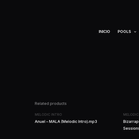
Ir
al
contenido
INICIO
POOLS
Related products
MELODIC INTRO
MELODIC
Anuel – MALA (Melodic Intro).mp3
Bizarra
Sessions