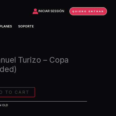
Turizo
-
INICIAR SESSIÓN
QUIERO ENTRAR
Copa
Vacia
PLANES
SOPORTE
(Extended)
quantity
nuel Turizo – Copa
nded)
D TO CART
N OLD