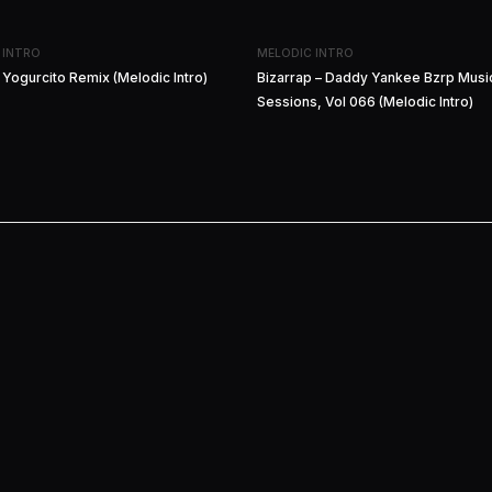
 INTRO
MELODIC INTRO
 Yogurcito Remix (Melodic Intro)
Bizarrap – Daddy Yankee Bzrp Musi
Sessions, Vol 066 (Melodic Intro)