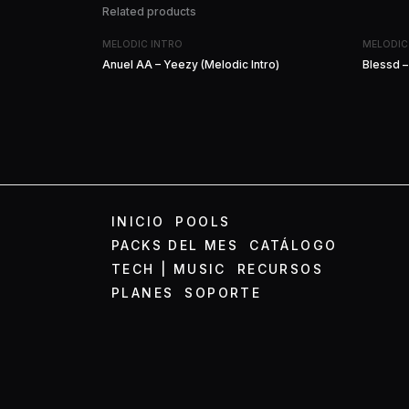
Related products
MELODIC INTRO
MELODIC
Anuel AA – Yeezy (Melodic Intro)
Blessd –
INICIO
POOLS
PACKS DEL MES
CATÁLOGO
TECH | MUSIC
RECURSOS
PLANES
SOPORTE