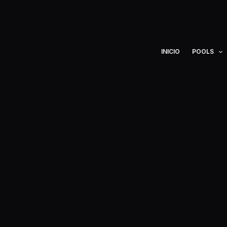
Ir
al
contenido
INICIO
POOLS