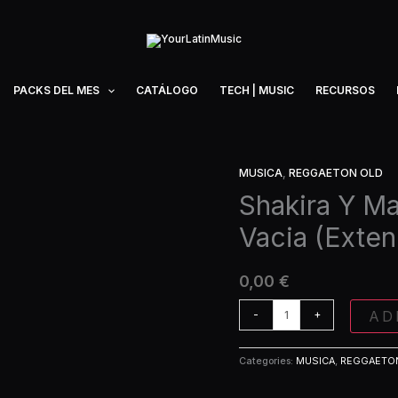
PACKS DEL MES
CATÁLOGO
TECH | MUSIC
RECURSOS
MUSICA
,
REGGAETON OLD
Shakira
Y
Shakira Y Ma
Manuel
Vacia (Exte
Turizo
-
Copa
0,00
€
Vacia
(Extended)
AD
-
+
quantity
Categories:
MUSICA
,
REGGAETO