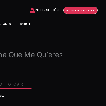
Que
Me
INICIAR SESSIÓN
QUIERO ENTRAR
Quieres
(Extended)
PLANES
SOPORTE
quantity
ime Que Me Quieres
D TO CART
ICA