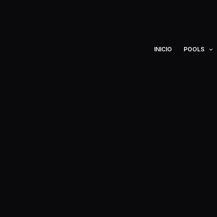
Ir
al
contenido
INICIO
POOLS