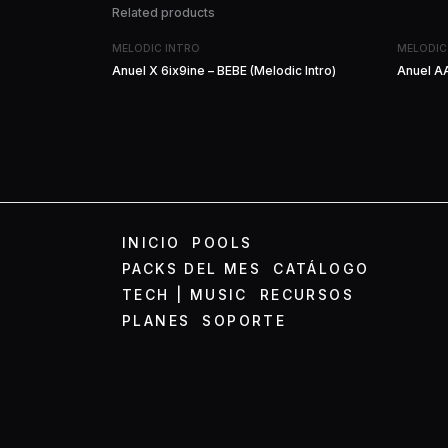
Related products
MELODIC INTRO
MELODIC
Anuel X 6ix9ine – BEBE (Melodic Intro)
Anuel AA
INICIO
POOLS
PACKS DEL MES
CATÁLOGO
TECH | MUSIC
RECURSOS
PLANES
SOPORTE