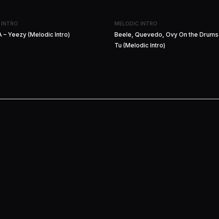
 INTRO
MELODIC INTRO
 – Yeezy (Melodic Intro)
Beele, Quevedo, Ovy On the Drums 
Tu (Melodic Intro)