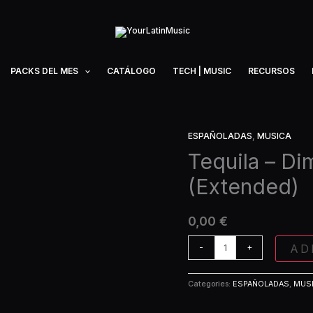
PACKS DEL MES
CATÁLOGO
TECH | MUSIC
RECURSOS
ESPAÑOLADAS
,
MUSICA
Tequila
-
Tequila – D
Dime
(Extended)
Que
Me
Quieres
0,00
€
(Extended)
quantity
AD
-
+
Categories:
ESPAÑOLADAS
,
MUS