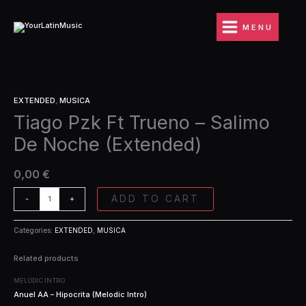
Ir
Trueno
al
-
MENU
contenido
Salimo
De
Noche
(Extended)
Tiago
quantity
EXTENDED
,
MUSICA
Pzk
Tiago Pzk Ft Trueno – Salimo
Ft
Trueno
De Noche (Extended)
-
Salimo
De
0,00
€
Noche
(Extended)
ADD TO CART
-
+
quantity
Categories:
EXTENDED
,
MUSICA
Related products
MELODIC INTRO
Anuel AA – Hipocrita (Melodic Intro)