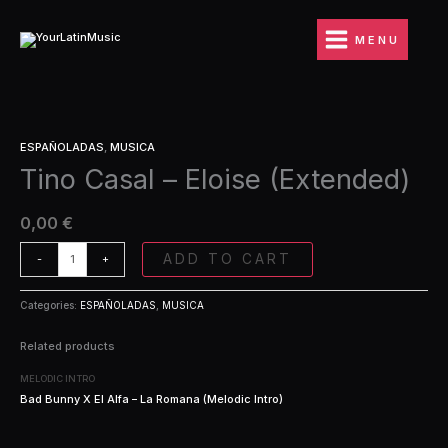
Ir
Eloise
al
(Extended)
MENU
contenido
quantity
Tino
ESPAÑOLADAS
,
MUSICA
Casal
Tino Casal – Eloise (Extended)
-
Eloise
(Extended)
0,00
€
quantity
ADD TO CART
-
+
Categories:
ESPAÑOLADAS
,
MUSICA
Related products
MELODIC INTRO
Bad Bunny X El Alfa – La Romana (Melodic Intro)