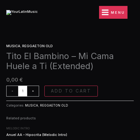
Ir
-
al
Mi
MENU
contenido
Cama
Huele
a
Ti
Tito
(Extended)
MUSICA
,
REGGAETON OLD
El
quantity
Tito El Bambino – Mi Cama
Bambino
-
Huele a Ti (Extended)
Mi
Cama
Huele
0,00
€
a
Ti
ADD TO CART
-
+
(Extended)
quantity
Categories:
MUSICA
,
REGGAETON OLD
Related products
MELODIC INTRO
Anuel AA – Hipocrita (Melodic Intro)