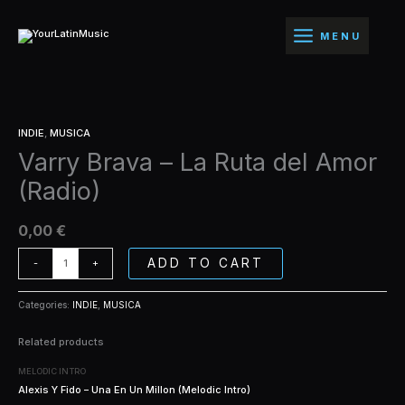
Ir
La
al
Ruta
MENU
contenido
del
Amor
(Radio)
quantity
Varry
INDIE
,
MUSICA
Brava
Varry Brava – La Ruta del Amor
-
La
(Radio)
Ruta
del
Amor
0,00
€
(Radio)
quantity
ADD TO CART
-
+
Categories:
INDIE
,
MUSICA
Related products
MELODIC INTRO
Alexis Y Fido – Una En Un Millon (Melodic Intro)