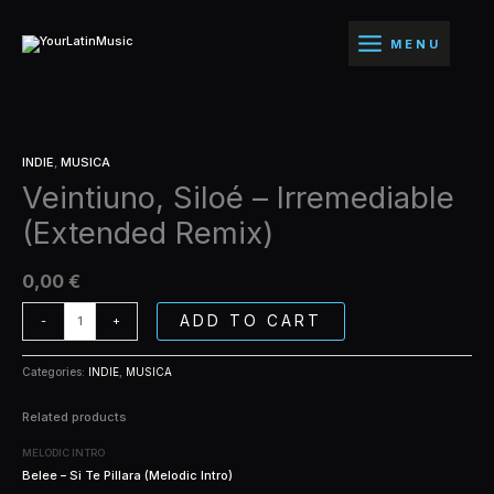
Ir
Irremediable
al
(Extended
MENU
contenido
Remix)
quantity
Veintiuno,
INDIE
,
MUSICA
Siloé
Veintiuno, Siloé – Irremediable
-
Irremediable
(Extended Remix)
(Extended
Remix)
quantity
0,00
€
ADD TO CART
-
+
Categories:
INDIE
,
MUSICA
Related products
MELODIC INTRO
Belee – Si Te Pillara (Melodic Intro)