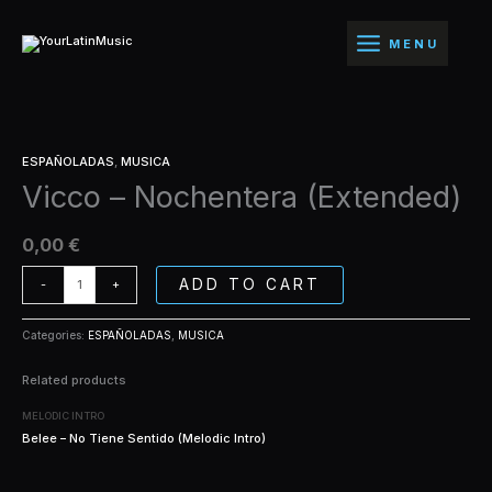
Ir
(Extended)
al
quantity
MENU
contenido
Vicco
ESPAÑOLADAS
,
MUSICA
-
Vicco – Nochentera (Extended)
Nochentera
(Extended)
quantity
0,00
€
ADD TO CART
-
+
Categories:
ESPAÑOLADAS
,
MUSICA
Related products
MELODIC INTRO
Belee – No Tiene Sentido (Melodic Intro)