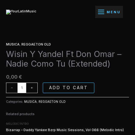
Ir
Ft
al
Don
MENU
contenido
Omar
-
Nadie
Como
Wisin
Tu
MUSICA
,
REGGAETON OLD
Y
(Extended)
Wisin Y Yandel Ft Don Omar –
Yandel
quantity
Ft
Nadie Como Tu (Extended)
Don
Omar
-
0,00
€
Nadie
Como
ADD TO CART
-
+
Tu
(Extended)
Categories:
MUSICA
,
REGGAETON OLD
quantity
Related products
MELODIC INTRO
Bizarrap – Daddy Yankee Bzrp Music Sessions, Vol 066 (Melodic Intro)