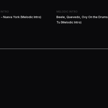
 INTRO
MELODIC INTRO
 – Nueva York (Melodic Intro)
Beele, Quevedo, Ovy On the Drums 
Tu (Melodic Intro)