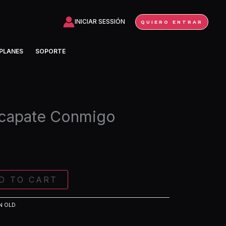
Conmigo
(Extended)
INICIAR SESSIÓN
QUIERO ENTRAR
quantity
PLANES
SOPORTE
scapate Conmigo
D TO CART
N OLD