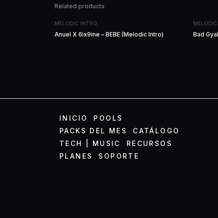
Related products
MELODIC INTRO
MELODIC
Anuel X 6ix9ine – BEBE (Melodic Intro)
Bad Gyal
INICIO
POOLS
PACKS DEL MES
CATÁLOGO
TECH | MUSIC
RECURSOS
PLANES
SOPORTE