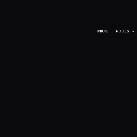
Ir
al
contenido
INICIO
POOLS