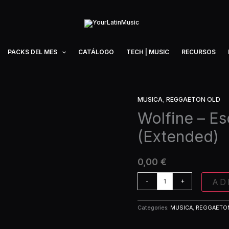
PACKS DEL MES
CATÁLOGO
TECH | MUSIC
RECURSOS
MUSICA
,
REGGAETON OLD
Wolfine
-
Wolfine – E
Escapate
(Extended)
Conmigo
(Extended)
quantity
0,00
€
AD
-
+
Categories:
MUSICA
,
REGGAETO