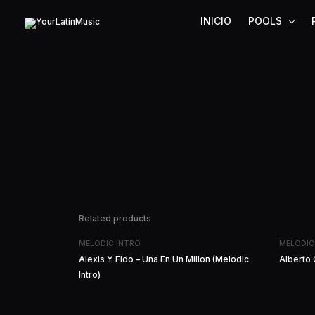
Ir
INICIO
POOLS
al
contenido
Related products
MELODIC INTRO
MELODIC
Alexis Y Fido – Una En Un Millon (Melodic
Alberto 
Intro)