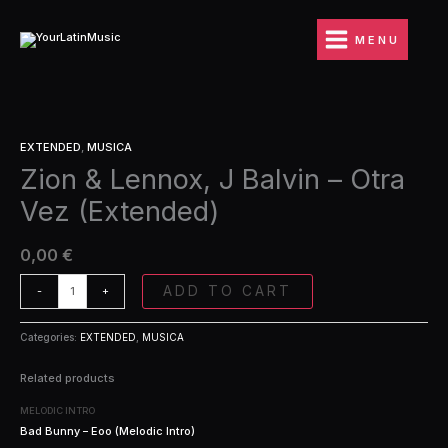
Ir
J
al
Balvin
MENU
contenido
-
Otra
Vez
(Extended)
Zion
quantity
EXTENDED
,
MUSICA
&
Zion & Lennox, J Balvin – Otra
Lennox,
J
Vez (Extended)
Balvin
-
Otra
0,00
€
Vez
(Extended)
ADD TO CART
-
+
quantity
Categories:
EXTENDED
,
MUSICA
Related products
MELODIC INTRO
Bad Bunny – Eoo (Melodic Intro)