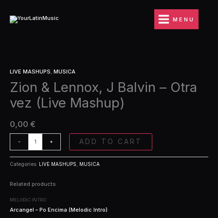
Ir
J
al
Balvin
MENU
contenido
-
Otra
vez
(Live
Zion
Mashup)
LIVE MASHUPS
,
MUSICA
&
quantity
Zion & Lennox, J Balvin – Otra
Lennox,
J
vez (Live Mashup)
Balvin
-
Otra
0,00
€
vez
(Live
ADD TO CART
-
+
Mashup)
quantity
Categories:
LIVE MASHUPS
,
MUSICA
Related products
MELODIC INTRO
Arcangel – Po Encima (Melodic Intro)