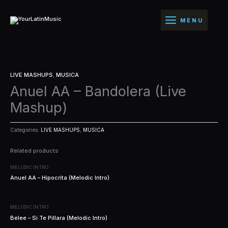
Ir
al
MENU
contenido
LIVE MASHUPS
,
MUSICA
Anuel AA – Bandolera (Live
Mashup)
Categories:
LIVE MASHUPS
,
MUSICA
Related products
MELODIC INTRO
Anuel AA – Hipocrita (Melodic Intro)
MELODIC INTRO
Belee – Si Te Pillara (Melodic Intro)