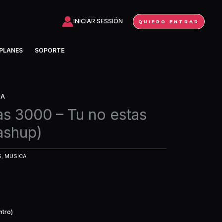
INICIAR SESSIÓN
QUIERO ENTRAR
PLANES
SOPORTE
CA
as 3000 – Tu no estas
ashup)
S
,
MUSICA
ntro)