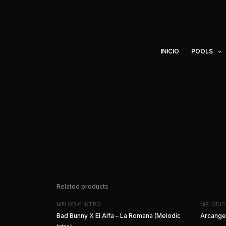
Ir
al
contenido
INICIO
POOLS
Related products
MELODIC INTRO
MELODIC
Bad Bunny X El Alfa – La Romana (Melodic
Arcangel