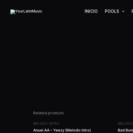
Ir
al
INICIO
POOLS
contenido
Related products
MELODIC INTRO
MELODIC
Anuel AA – Yeezy (Melodic Intro)
Bad Bunn