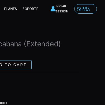
(Extended)
INICIAR
QUIERO
PLANES
SOPORTE
quantity
ENTRAR
SESSIÓN
cabana (Extended)
D TO CART
lodic