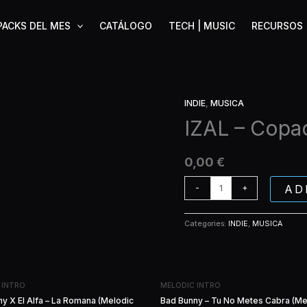
PACKS DEL MES
CATÁLOGO
TECH | MUSIC
RECURSOS
INDIE
,
MUSICA
IZAL
-
IZAL – Copa
Copacabana
(Extended)
0,00
€
quantity
AD
-
+
Categories:
INDIE
,
MUSICA
 INTRO
MELODIC INTRO
y X El Alfa – La Romana (Melodic
Bad Bunny – Tu No Metes Cabra (Me