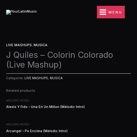
Ir
al
MENU
contenido
LIVE MASHUPS
,
MUSICA
J Quiles – Colorin Colorado
(Live Mashup)
Categories:
LIVE MASHUPS
,
MUSICA
Related products
MELODIC INTRO
Alexis Y Fido – Una En Un Millon (Melodic Intro)
MELODIC INTRO
Arcangel – Po Encima (Melodic Intro)