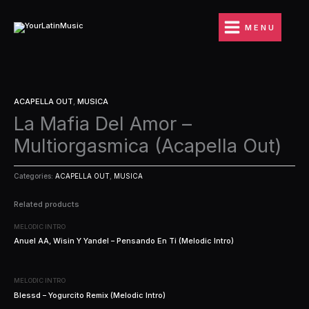
Ir
al
MENU
contenido
ACAPELLA OUT
,
MUSICA
La Mafia Del Amor –
Multiorgasmica (Acapella Out)
Categories:
ACAPELLA OUT
,
MUSICA
Related products
MELODIC INTRO
Anuel AA, Wisin Y Yandel – Pensando En Ti (Melodic Intro)
MELODIC INTRO
Blessd – Yogurcito Remix (Melodic Intro)